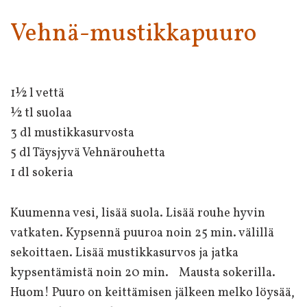
Vehnä-mustikkapuuro
1½ l vettä
½ tl suolaa
3 dl mustikkasurvosta
5 dl Täysjyvä Vehnärouhetta
1 dl sokeria
Kuumenna vesi, lisää suola. Lisää rouhe hyvin
vatkaten. Kypsennä puuroa noin 25 min. välillä
sekoittaen. Lisää mustikkasurvos ja jatka
kypsentämistä noin 20 min. Mausta sokerilla.
Huom! Puuro on keittämisen jälkeen melko löysää,