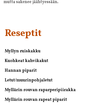
mutta sakenee jäähtyessään.
Reseptit
Ensisijainen
sivupalkki
Myllyn ruiskakku
Kuohkeat kahvikakut
Hannan piparit
Letut/muurinpohjaletut
Myllärin rouvan raparperipiirakka
Myllärin rouvan rapeat piparit