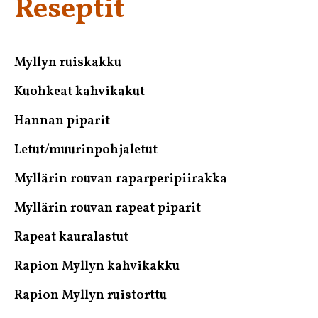
Reseptit
Ensisijainen
sivupalkki
Myllyn ruiskakku
Kuohkeat kahvikakut
Hannan piparit
Letut/muurinpohjaletut
Myllärin rouvan raparperipiirakka
Myllärin rouvan rapeat piparit
Rapeat kauralastut
Rapion Myllyn kahvikakku
Rapion Myllyn ruistorttu