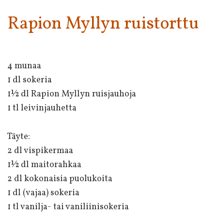
Rapion Myllyn ruistorttu
4 munaa
1 dl sokeria
1½ dl Rapion Myllyn ruisjauhoja
1 tl leivinjauhetta
Täyte:
2 dl vispikermaa
1½ dl maitorahkaa
2 dl kokonaisia puolukoita
1 dl (vajaa) sokeria
1 tl vanilja- tai vaniliinisokeria