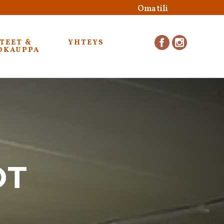
Oma tili
TEET &
YHTEYS
F
I
OKAUPPA
OT