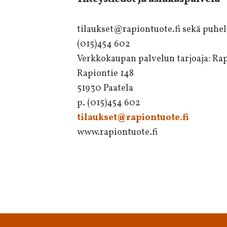
tilaukset@rapiontuote.fi sekä puhel
(015)454 602
Verkkokaupan palvelun tarjoaja: Ra
Rapiontie 148
51930 Paatela
p. (015)454 602
tilaukset@rapiontuote.fi
www.rapiontuote.fi
Footer