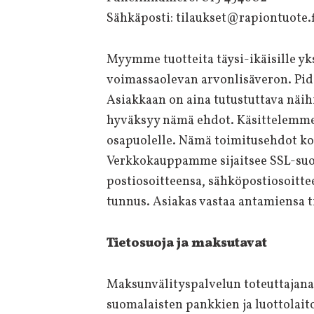
Sähkäposti: tilaukset@rapiontuote.f
Myymme tuotteita täysi-ikäisille yks
voimassaolevan arvonlisäveron. Pid
Asiakkaan on aina tutustuttava näi
hyväksyy nämä ehdot. Käsittelemme 
osapuolelle. Nämä toimitusehdot k
Verkkokauppamme sijaitsee SSL-suoja
postiosoitteensa, sähköpostiosoittee
tunnus. Asiakas vastaa antamiensa t
Tietosuoja ja maksutavat
Maksunvälityspalvelun toteuttajana 
suomalaisten pankkien ja luottolaito