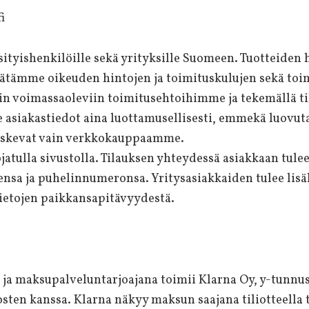
i
ityishenkilöille sekä yrityksille Suomeen. Tuotteiden h
ätämme oikeuden hintojen ja toimituskulujen sekä toi
hin voimassaoleviin toimitusehtoihimme ja tekemällä t
asiakastiedot aina luottamusellisesti, emmekä luovuta
oskevat vain verkkokauppaamme.
tulla sivustolla. Tilauksen yhteydessä asiakkaan tule
nsa ja puhelinnumeronsa. Yritysasiakkaiden tulee lisäk
ietojen paikkansapitävyydestä.
ja maksupalveluntarjoajana toimii Klarna Oy, y-tunnus
sten kanssa. Klarna näkyy maksun saajana tiliotteella t