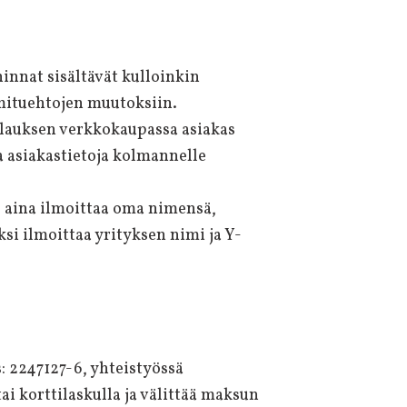
innat sisältävät kulloinkin
mituehtojen muutoksiin.
ilauksen verkkokaupassa asiakas
 asiakastietoja kolmannelle
e aina ilmoittaa oma nimensä,
si ilmoittaa yrityksen nimi ja Y-
: 2247127-6, yhteistyössä
ai korttilaskulla ja välittää maksun