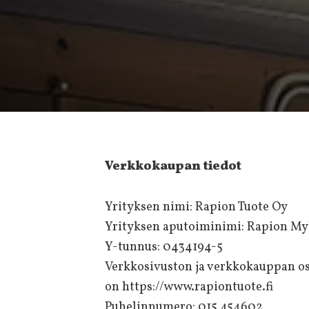
Verkkokaupan tiedot
Yrityksen nimi: Rapion Tuote Oy
Yrityksen aputoiminimi: Rapion My
Y-tunnus: 0434194-5
Verkkosivuston ja verkkokauppan os
on https://www.rapiontuote.fi
Puhelinnumero: 015 454602