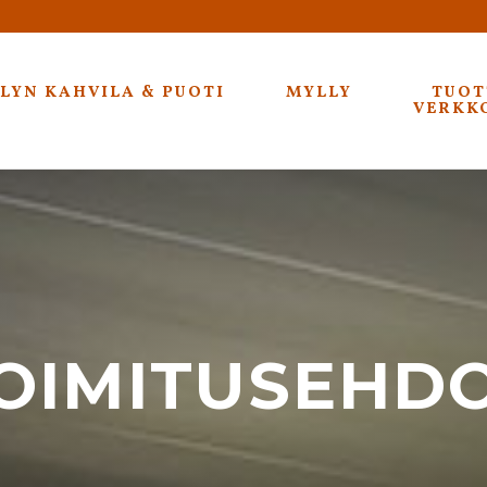
OTE
LYN KAHVILA & PUOTI
MYLLY
TUOT
VERKK
OIMITUSEHD