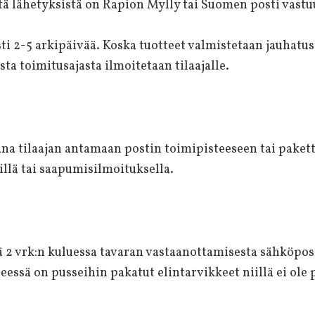
tä lähetyksistä on Rapion Mylly tai Suomen posti vastuu
i 2-5 arkipäivää. Koska tuotteet valmistetaan jauhatus
a toimitusajasta ilmoitetaan tilaajalle.
na tilaajan antamaan postin toimipisteeseen tai pakett
illä tai saapumisilmoituksella.
 2 vrk:n kuluessa tavaran vastaanottamisesta sähköpost
eessä on pusseihin pakatut elintarvikkeet niillä ei ole 