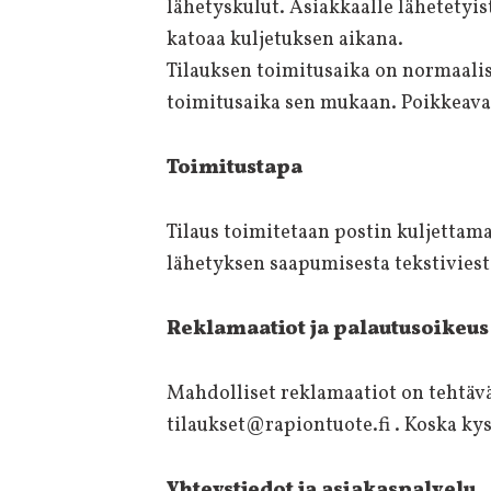
lähetyskulut. Asiakkaalle lähetetyis
katoaa kuljetuksen aikana.
Tilauksen toimitusaika on normaalist
toimitusaika sen mukaan. Poikkeavast
Toimitustapa
Tilaus toimitetaan postin kuljettama
lähetyksen saapumisesta tekstiviest
Reklamaatiot ja palautusoikeus
Mahdolliset reklamaatiot on tehtävä
tilaukset@rapiontuote.fi . Koska kys
Yhteystiedot ja asiakaspalvelu