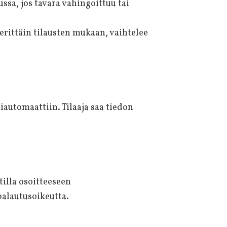
ssa, jos tavara vahingoittuu tai
erittäin tilausten mukaan, vaihtelee
iautomaattiin. Tilaaja saa tiedon
illa osoitteeseen
palautusoikeutta.