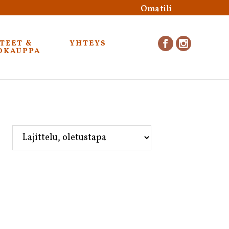
Oma tili
TEET &
YHTEYS
F
I
OKAUPPA
auho