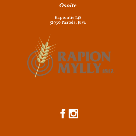
Osoite
Rapiontie 148
51930 Paatela, Juva