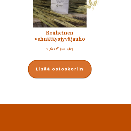
Rouheinen
vehnätäysjyväjauho
2,60
€
(sis. alv)
Lisää ostoskoriin