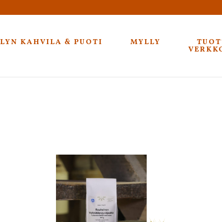
OTE
LYN KAHVILA & PUOTI
MYLLY
TUOT
VERKK
heinen vehnätäysjyväj